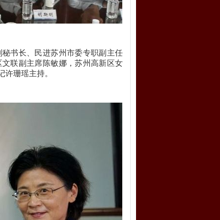
副秘书长、民进苏州市委专职副主任
区文联副主席陈敏娜，苏州高新区女
记许珊瑶主持。