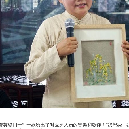
邹英姿用一针一线绣出了对医护人员的赞美和敬仰！“我想绣，