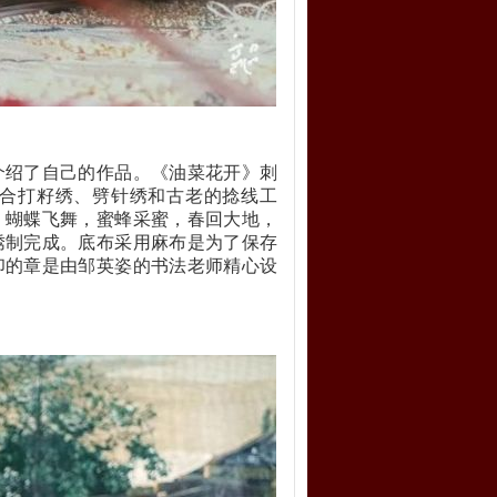
介绍了自己的作品。《油菜花开》刺
合打籽绣、劈针绣和古老的捻线工
；蝴蝶飞舞，蜜蜂采蜜，春回大地，
绣制完成。底布采用麻布是为了保存
印的章是由邹英姿的书法老师精心设