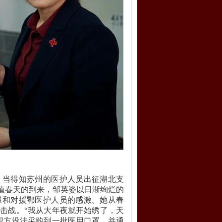
，当得知苏州的医护人员出征湖北支
正值春天的到来，邹英姿以日渐绚烂的
量和对援鄂医护人员的感激。她从春
击战。“我从大年夜就开始绣了，天
想方设法采购到一批医用口罩，并通