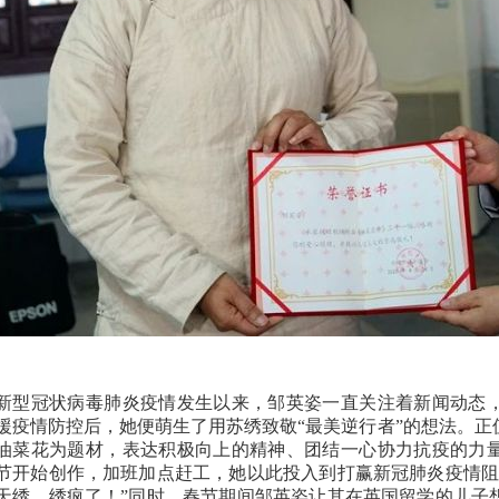
新型冠状病毒肺炎疫情发生以来，邹英姿一直关注着新闻动态
援疫情防控后，她便萌生了用苏绣致敬“最美逆行者”的想法。
油菜花为题材，表达积极向上的精神、团结一心协力抗疫的力
节开始创作，加班加点赶工，她以此投入到打赢新冠肺炎疫情阻
天绣，绣疯了！”同时，春节期间邹英姿让其在英国留学的儿子