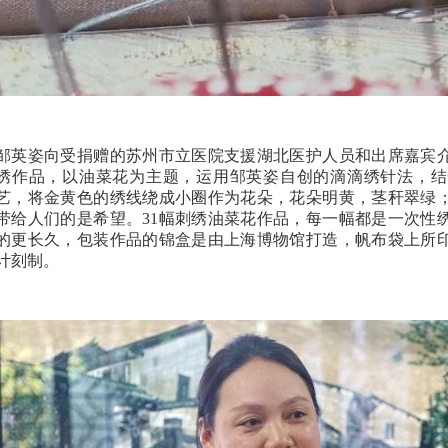
邹英姿向受捐赠的苏州市立医院支援湖北医护人员和出席嘉宾
绣作品，以油菜花为主题，运用邹英姿自创的滴滴绣针法，结
艺，将金黄色的绣线绕成小圈作为花朵，花朵明黄，茎秆翠绿
带给人们的是希望。31幅刺绣油菜花作品，每一幅都是一次性
的更长久，包装作品的锦盒是由上海博物馆打造，帆布袋上所
计刻制。