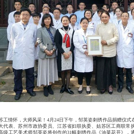
苏工情怀，大师风采！4月24日下午，邹英姿刺绣作品捐赠仪
大代表、苏州市政协委员、江苏省妇联执委、姑苏区工商联常
高级工艺美术师邹英姿将创作的31幅刺绣作品《油菜花开》，