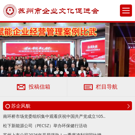
投稿信箱
栏目导航
苏企风貌
南环桥市场党委组织集中观看庆祝中国共产党成立105..
松下新能源公司（PECSZ）举办环保健行活动
苏州上市公司2026年开局强劲！一季度净利润同比增..