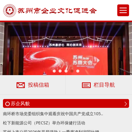
投稿信箱
栏目导航
苏企风貌
南环桥市场党委组织集中观看庆祝中国共产党成立105..
松下新能源公司（PECSZ）举办环保健行活动
苏州上市公司2026年开局强劲！一季度净利润同比增..