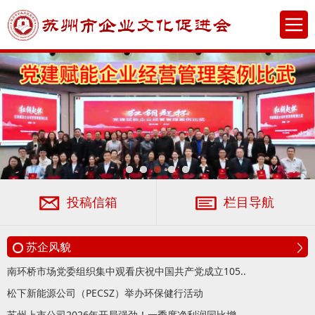
投稿信箱
栏目导航
苏企风貌
南环桥市场党委组织集中观看庆祝中国共产党成立105..
松下新能源公司（PECSZ）举办环保健行活动
苏州上市公司2026年开局强劲！一季度净利润同比增..