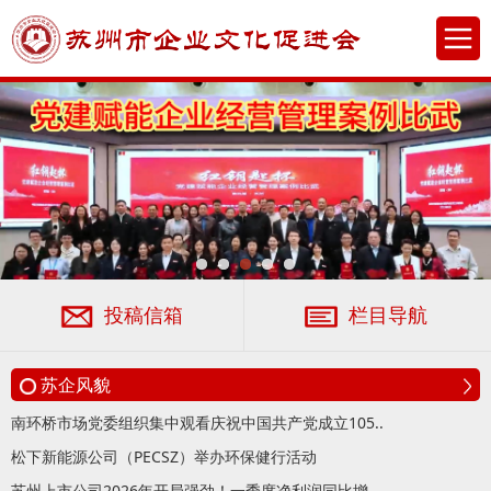
投稿信箱
栏目导航
苏企风貌
南环桥市场党委组织集中观看庆祝中国共产党成立105..
松下新能源公司（PECSZ）举办环保健行活动
苏州上市公司2026年开局强劲！一季度净利润同比增..