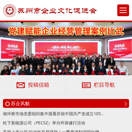
投稿信箱
栏目导航
苏企风貌
南环桥市场党委组织集中观看庆祝中国共产党成立105..
松下新能源公司（PECSZ）举办环保健行活动
苏州上市公司2026年开局强劲！一季度净利润同比增..