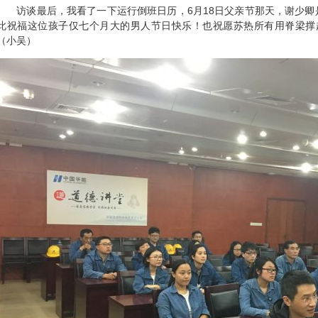
访谈最后，我看了一下运行倒班日历，6月18日父亲节那天，谢少卿
此祝福这位孩子仅七个月大的男人节日快乐！也祝愿苏热所有用脊梁撑起
（小吴）