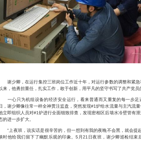
谢少卿，在运行集控三班岗位工作近十年，对运行参数的调整和紧急
以来，他勇担重任，扎实工作，敢于创新，用平凡的坚守书写了共产党员
一心只为机组设备的经济安全运行，看来普通而又重复的每一步足迹
日，谢少卿像往常一样全神贯注监盘，突然发现#1炉给水流量与主汽流
他立即组织人员对#1炉进行全面细致排查，发现密相区后墙水冷壁管有
态的进一步扩大。
“上夜班，说实话是很辛苦的，但一想到有我的夜晚不会黑，就会提起
谈时他给我们留下了幽默乐观的印象。5月21日夜班，谢少卿巡检结束