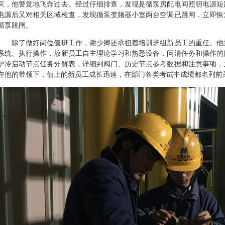
灭，他警觉地飞奔过去。经过仔细排查，发现是循泵房配电间照明电源短
电源后又对相关区域检查，发现循泵变频器小室两台空调已跳闸，立即恢
循泵跳闸。
除了做好岗位值班工作，谢少卿还承担着培训班组新员工的重任。他
系统、执行操作，放新员工自主理论学习和熟悉设备，问清任务和操作的
炉冷启动节点任务分解表，详细到阀门、历史节点参考数据和注意事项，
在他的带领下，值上的新员工成长迅速，在部门各类考试中成绩都名列前