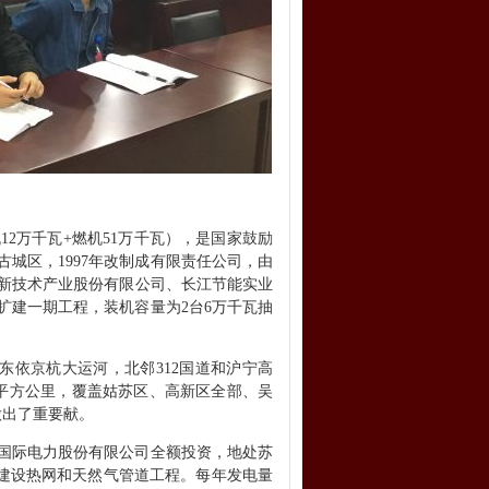
2万千瓦+燃机51万千瓦），是国家鼓励
古城区，1997年改制成有限责任公司，由
新技术产业股份有限公司、长江节能实业
扩建一期工程，装机容量为2台6万千瓦抽
依京杭大运河，北邻312国道和沪宁高
多平方公里，覆盖姑苏区、高新区全部、吴
做出了重要献。
能国际电力股份有限公司全额投资，地处苏
套建设热网和天然气管道工程。每年发电量