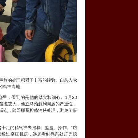
事故的处理积累了丰富的经验。自从入党
的精神高地。
里，看到的是他的踏实和细心。1月23
量偏差变大，他立马预测到问题的严重性，
泄漏点，随即联系检修消缺处理，避免了事
十足的精气神去巡检、监盘、操作。”访
后经过空压机房，远远看到循泵处灯光熄