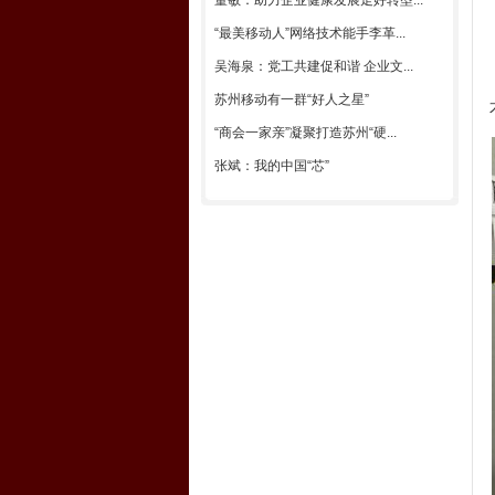
董敏：助力企业健康发展走好转型...
“最美移动人”网络技术能手李革...
吴海泉：党工共建促和谐 企业文...
苏州移动有一群“好人之星”
“商会一家亲”凝聚打造苏州“硬...
张斌：我的中国“芯”