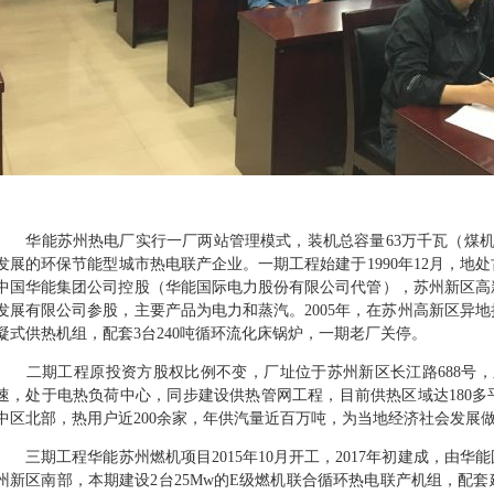
华能苏州热电厂实行一厂两站管理模式，装机总容量63万千瓦（煤机1
发展的环保节能型城市热电联产企业。一期工程始建于1990年12月，地处
中国华能集团公司控股（华能国际电力股份有限公司代管），苏州新区高
发展有限公司参股，主要产品为电力和蒸汽。2005年，在苏州高新区异地
凝式供热机组，配套3台240吨循环流化床锅炉，一期老厂关停。
二期工程原投资方股权比例不变，厂址位于苏州新区长江路688号，东
速，处于电热负荷中心，同步建设供热管网工程，目前供热区域达180
中区北部，热用户近200余家，年供汽量近百万吨，为当地经济社会发展
三期工程华能苏州燃机项目2015年10月开工，2017年初建成，由华
州新区南部，本期建设2台25Mw的E级燃机联合循环热电联产机组，配